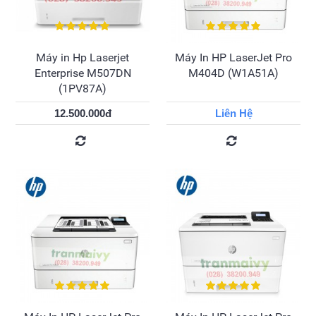
Máy in Hp Laserjet
Máy In HP LaserJet Pro
Enterprise M507DN
M404D (W1A51A)
(1PV87A)
12.500.000đ
Liên Hệ