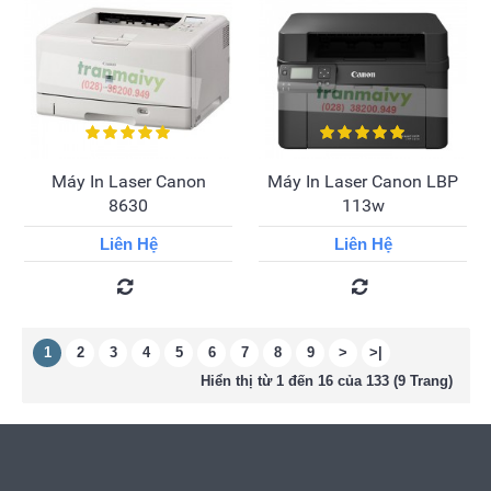
Máy In Laser Canon
Máy In Laser Canon LBP
8630
113w
Liên Hệ
Liên Hệ
1
2
3
4
5
6
7
8
9
>
>|
Hiển thị từ 1 đến 16 của 133 (9 Trang)