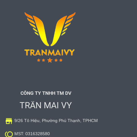
CÔNG TY TNHH TM DV
TRẦN MAI VY

9/26 Tô Hiệu, Phường Phú Thạnh, TPHCM

MST: 0316328580