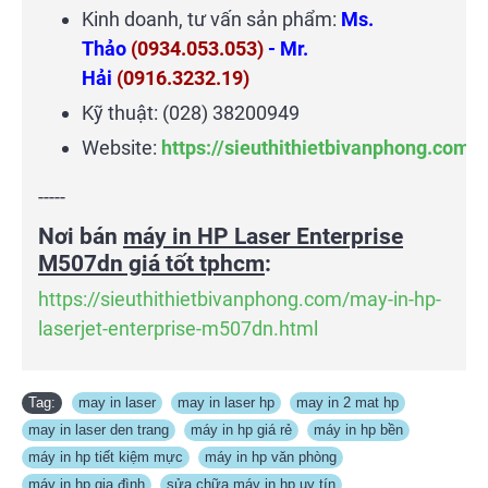
Kinh doanh, tư vấn sản phẩm:
Ms.
Thảo
(0934.053.053)
- Mr.
Hải
(0916.3232.19)
Kỹ thuật: (028) 38200949
Website:
https://sieuthithietbivanphong.com
-----
Nơi bán
máy in HP Laser Enterprise
M507dn giá tốt tphcm
:
https://sieuthithietbivanphong.com/may-in-hp-
laserjet-enterprise-m507dn.html
Tag:
may in laser
,
may in laser hp
,
may in 2 mat hp
,
may in laser den trang
,
máy in hp giá rẻ
,
máy in hp bền
,
máy in hp tiết kiệm mực
,
máy in hp văn phòng
,
máy in hp gia đình
,
sửa chữa máy in hp uy tín
,