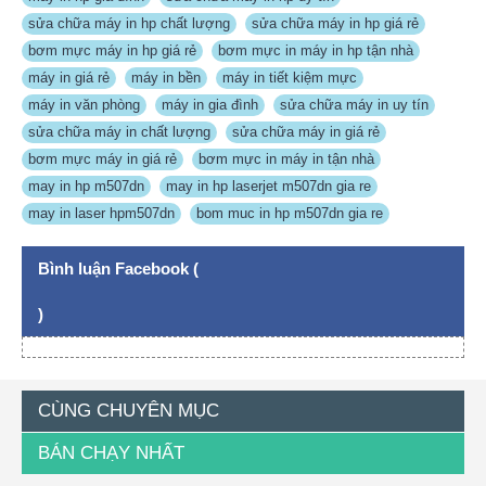
sửa chữa máy in hp chất lượng
,
sửa chữa máy in hp giá rẻ
,
bơm mực máy in hp giá rẻ
,
bơm mực in máy in hp tận nhà
,
máy in giá rẻ
,
máy in bền
,
máy in tiết kiệm mực
,
máy in văn phòng
,
máy in gia đình
,
sửa chữa máy in uy tín
,
sửa chữa máy in chất lượng
,
sửa chữa máy in giá rẻ
,
bơm mực máy in giá rẻ
,
bơm mực in máy in tận nhà
,
may in hp m507dn
,
may in hp laserjet m507dn gia re
,
may in laser hpm507dn
,
bom muc in hp m507dn gia re
Bình luận Facebook (
)
CÙNG CHUYÊN MỤC
BÁN CHẠY NHẤT