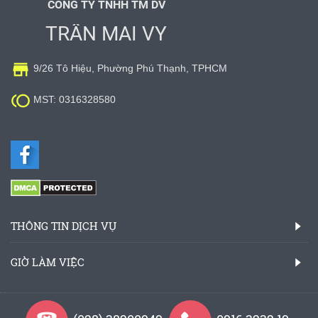
CÔNG TY TNHH TM DV
TRẦN MAI VY

9/26 Tô Hiệu, Phường Phú Thạnh, TPHCM

MST: 0316328580
THÔNG TIN DỊCH VỤ
GIỜ LÀM VIỆC