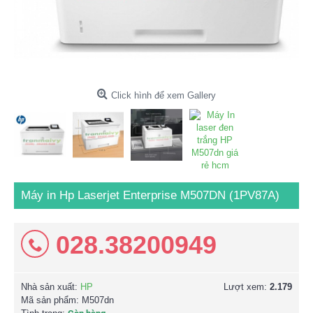
Click hình để xem Gallery
Máy in Hp Laserjet Enterprise M507DN (1PV87A)
028.38200949
Nhà sản xuất:
HP
Lượt xem:
2.179
Mã sản phẩm:
M507dn