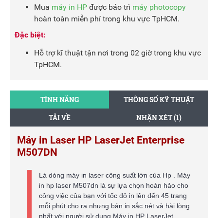
Mua
máy in HP
được bảo trì
máy photocopy
hoàn toàn miễn phí trong khu vực TpHCM.
Đặc biệt:
Hỗ trợ kĩ thuật tận nơi trong 02 giờ trong khu vực
TpHCM.
TÍNH NĂNG
THÔNG SỐ KỸ THUẬT
TẢI VỀ
NHẬN XÉT (1)
Máy in Laser HP LaserJet Enterprise
M507DN
Là dòng máy in laser công suất lớn của Hp . Máy
in hp laser M507dn là sự lựa chọn hoàn hảo cho
công việc của bạn với tốc đô in lên đến 45 trang
mỗi phút cho ra nhưng bản in sắc nét và hài lòng
nhất với người sử dụng Máy in HP LaserJet