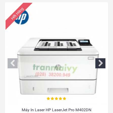
Hết Hàng
 Laser HP LaserJet Pro M402DN
Máy In Las