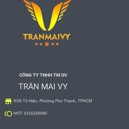
CÔNG TY TNHH TM DV
TRẦN MAI VY

9/26 Tô Hiệu, Phường Phú Thạnh, TPHCM

MST: 0316328580