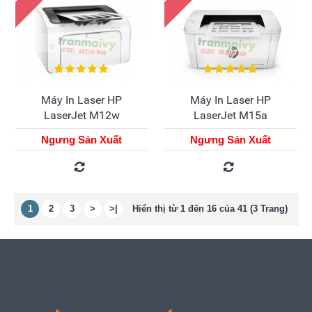
Máy In Laser HP
Máy In Laser HP
LaserJet M12w
LaserJet M15a
Ngưng Sản Xuất
Ngưng Sản Xuất
1
2
3
>
>|
Hiển thị từ 1 đến 16 của 41 (3 Trang)