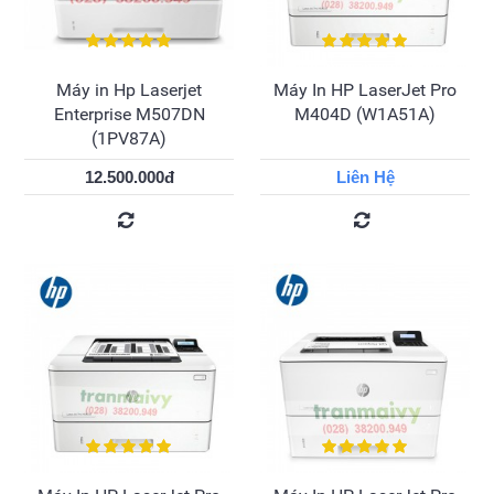
Máy in Hp Laserjet
Máy In HP LaserJet Pro
Enterprise M507DN
M404D (W1A51A)
(1PV87A)
12.500.000đ
Liên Hệ