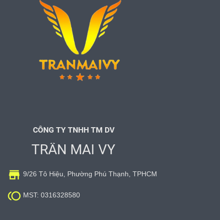
CÔNG TY TNHH TM DV
TRẦN MAI VY

9/26 Tô Hiệu, Phường Phú Thạnh, TPHCM

MST: 0316328580