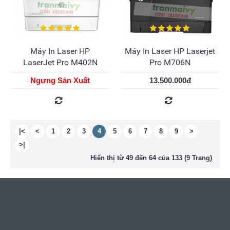
Máy In Laser HP
Máy In Laser HP Laserjet
LaserJet Pro M402N
Pro M706N
Ngưng Sản Xuất
13.500.000đ
|<
<
1
2
3
4
5
6
7
8
9
>
>|
Hiển thị từ 49 đến 64 của 133 (9 Trang)