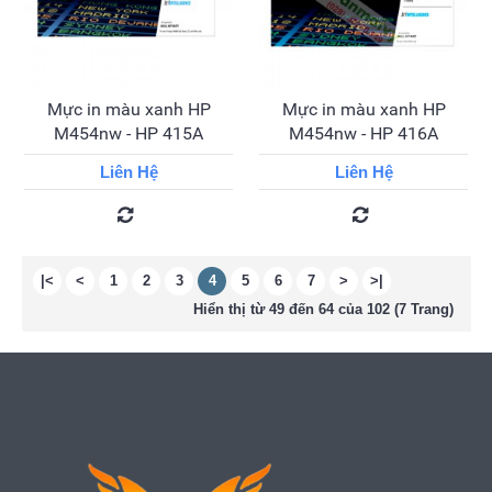
Mực in màu xanh HP
Mực in màu xanh HP
M454nw - HP 415A
M454nw - HP 416A
Liên Hệ
Liên Hệ
|<
<
1
2
3
4
5
6
7
>
>|
Hiển thị từ 49 đến 64 của 102 (7 Trang)