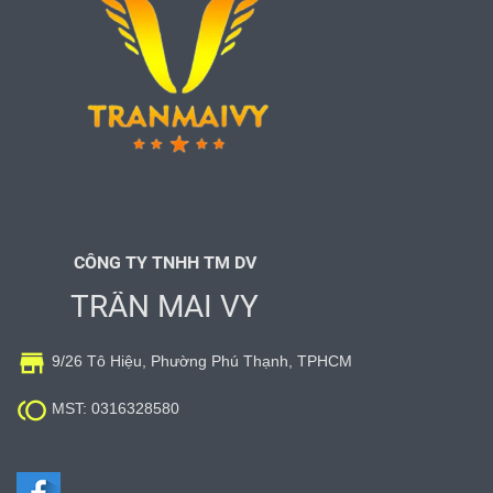
CÔNG TY TNHH TM DV
TRẦN MAI VY

9/26 Tô Hiệu, Phường Phú Thạnh, TPHCM

MST: 0316328580