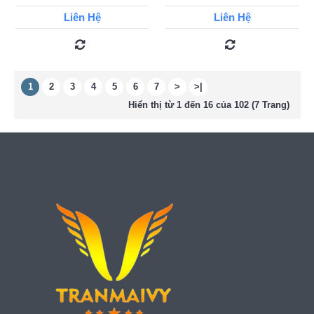
Liên Hệ
Liên Hệ
1
2
3
4
5
6
7
>
>|
Hiển thị từ 1 đến 16 của 102 (7 Trang)