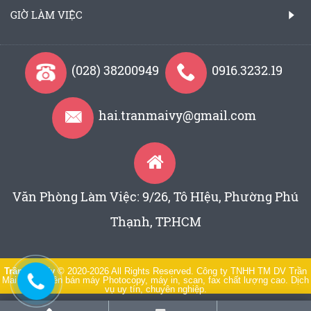
GIỜ LÀM VIỆC
(028) 38200949
0916.3232.19
hai.tranmaivy@gmail.com
Văn Phòng Làm Việc: 9/26, Tô HIệu, Phường Phú
Thạnh, TP.HCM
Trần Mai Vy
© 2020-2026 All Rights Reserved. Công ty TNHH TM DV Trần
Mai Vy chuyên bán máy Photocopy, máy in, scan, fax chất lượng cao. Dịch
vụ uy tín, chuyên nghiệp.