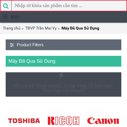
MENU
Trang chủ
TBVP Trần Mai Vy
Máy Đã Qua Sử Dụng
Product Filters
Máy Đã Qua Sử Dụng
Hỗ trợ kỹ thuật nhanh, trong vòng 2h làm việc
(khu vực nội thành)