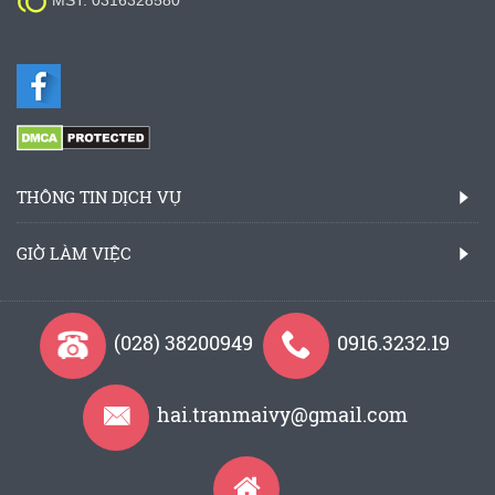

MST: 0316328580
THÔNG TIN DỊCH VỤ
GIỜ LÀM VIỆC
(028) 38200949
0916.3232.19
hai.tranmaivy@gmail.com