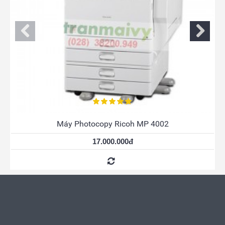
ocopy Ricoh MP 4002
Máy Photocop
17.000.000đ
Li