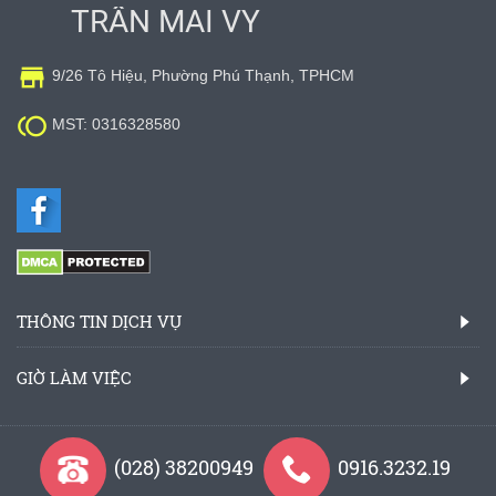
TRẦN MAI VY

9/26 Tô Hiệu, Phường Phú Thạnh, TPHCM

MST: 0316328580
THÔNG TIN DỊCH VỤ
GIỜ LÀM VIỆC
(028) 38200949
0916.3232.19