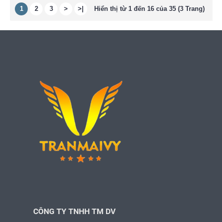
1
2
3
>
>|
Hiển thị từ 1 đến 16 của 35 (3 Trang)
CÔNG TY TNHH TM DV