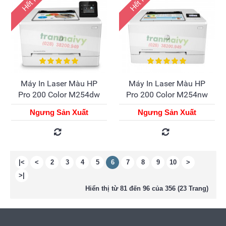
Máy In Laser Màu HP
Máy In Laser Màu HP
Pro 200 Color M254dw
Pro 200 Color M254nw
Ngưng Sản Xuất
Ngưng Sản Xuất
|<
<
2
3
4
5
6
7
8
9
10
>
>|
Hiển thị từ 81 đến 96 của 356 (23 Trang)