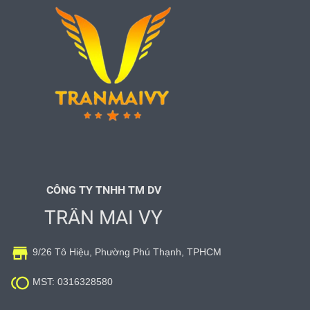
CÔNG TY TNHH TM DV
TRẦN MAI VY

9/26 Tô Hiệu, Phường Phú Thạnh, TPHCM

MST: 0316328580