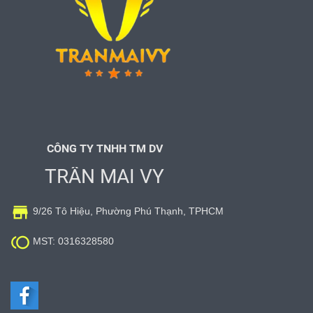
CÔNG TY TNHH TM DV
TRẦN MAI VY

9/26 Tô Hiệu, Phường Phú Thạnh, TPHCM

MST: 0316328580