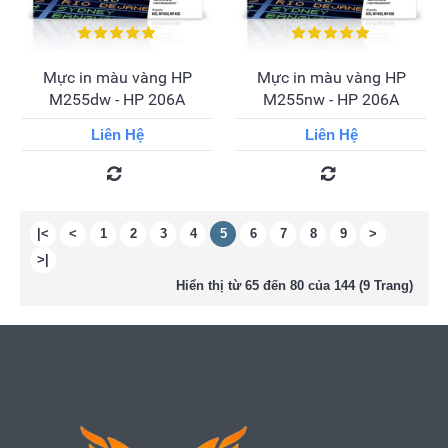
Mực in màu vàng HP
Mực in màu vàng HP
M255dw - HP 206A
M255nw - HP 206A
Liên Hệ
Liên Hệ
|<
<
1
2
3
4
5
6
7
8
9
>
>|
Hiển thị từ 65 đến 80 của 144 (9 Trang)