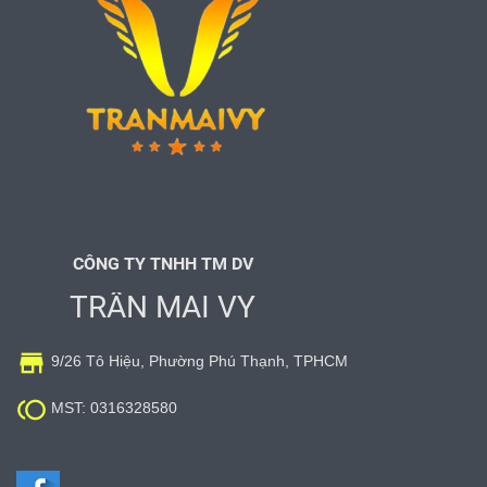
CÔNG TY TNHH TM DV
TRẦN MAI VY

9/26 Tô Hiệu, Phường Phú Thạnh, TPHCM

MST: 0316328580