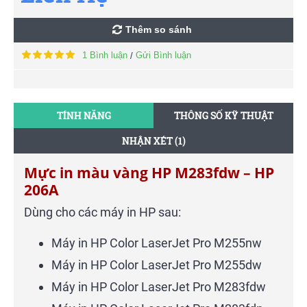
Thêm so sánh
1 Bình luận
Gửi Bình luận
/
TÍNH NĂNG
THÔNG SỐ KỸ THUẬT
NHẬN XÉT (1)
Mực in màu vàng HP M283fdw – HP
206A
Dùng cho các máy in HP sau:
Máy in HP Color LaserJet Pro M255nw
Máy in HP Color LaserJet Pro M255dw
Máy in HP Color LaserJet Pro M283fdw