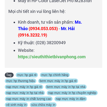
Máy in HP Color LaserJet Pro M283fdn
Mọi chi tiết xin vui lòng liên hệ:
Kinh doanh, tư vấn sản phẩm:
Ms.
Thảo
(0934.053.053)
-
Mr. Hải
(0916.3232.19)
Kỹ thuật: (028) 38200949
Website:
https://sieuthithietbivanphong.com
Tag:
mực hp giá rẻ
,
mực hp chính hãng
,
mực hp thương hiệu
,
bơm mực máy in hp giá rẻ
,
nạp mực máy in hp giá rẻ
,
bơm mực máy in hp tại nhà
,
nạp mực máy in hp tại nhà
,
nạp mực máy in hp chuyên nghiệp
,
nạp mực máy in chất lượng cao
,
nạp mực máy in đậm
,
vệ sinh máy in
,
sửa chữa máy in