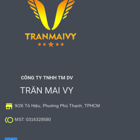
CÔNG TY TNHH TM DV
TRẦN MAI VY

9/26 Tô Hiệu, Phường Phú Thạnh, TPHCM

MST: 0316328580