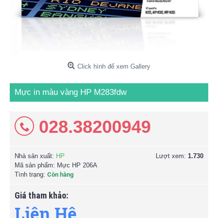
Click hình để xem Gallery
Mực in màu vàng HP M283fdw
028.38200949
Nhà sản xuất:
HP
Lượt xem:
1.730
Mã sản phẩm:
Mực HP 206A
Tình trạng:
Còn hàng
Giá tham khảo:
Liên Hệ