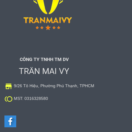
CÔNG TY TNHH TM DV
TRẦN MAI VY

9/26 Tô Hiệu, Phường Phú Thạnh, TPHCM

MST: 0316328580