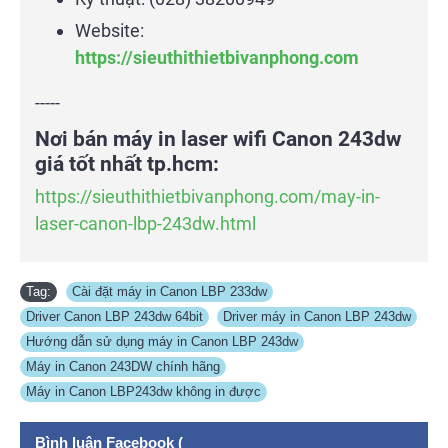
Website:
https://sieuthithietbivanphong.com
-----
Nơi bán máy in laser wifi Canon 243dw
giá tốt nhất tp.hcm:
https://sieuthithietbivanphong.com/may-in-
laser-canon-lbp-243dw.html
Tag:
Cài đặt máy in Canon LBP 233dw
,
Driver Canon LBP 243dw 64bit
,
Driver máy in Canon LBP 243dw
,
Hướng dẫn sử dụng máy in Canon LBP 243dw
,
Máy in Canon 243DW chính hãng
,
Máy in Canon LBP243dw không in được
Bình luận Facebook (