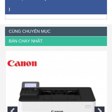
)
CÙNG CHUYÊN MỤC
BÁN CHẠY NHẤT