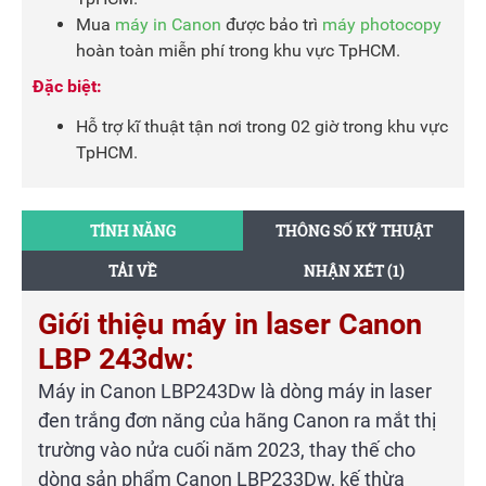
Mua
máy in Canon
được bảo trì
máy photocopy
hoàn toàn miễn phí trong khu vực TpHCM.
Đặc biệt:
Hỗ trợ kĩ thuật tận nơi trong 02 giờ trong khu vực
TpHCM.
TÍNH NĂNG
THÔNG SỐ KỸ THUẬT
TẢI VỀ
NHẬN XÉT (1)
Giới thiệu máy in laser Canon
LBP 243dw:
Máy in Canon LBP243Dw là dòng máy in laser
đen trắng đơn năng của hãng Canon ra mắt thị
trường vào nửa cuối năm 2023, thay thế cho
dòng sản phẩm Canon LBP233Dw, kế thừa