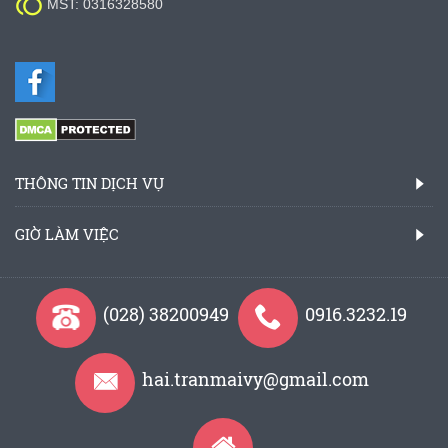

MST: 0316328580
THÔNG TIN DỊCH VỤ
GIỜ LÀM VIỆC
(028) 38200949
0916.3232.19
hai.tranmaivy@gmail.com