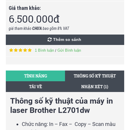
Giá tham khảo:
6.500.000đ
giá tham khảo
CHƯA
bao gồm 8% VAT
Thêm so sánh
1 Bình luận
Gửi Bình luận
/
TÍNH NĂNG
THÔNG SỐ KỸ THUẬT
TẢI VỀ
NHẬN XÉT (1)
Thông số kỹ thuật của máy in
laser Brother L2701dw
Chức năng: In – Fax – Copy – Scan màu